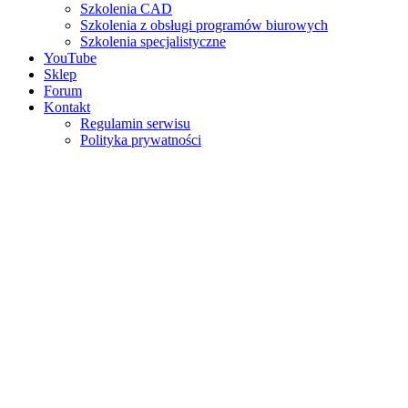
Szkolenia CAD
Szkolenia z obsługi programów biurowych
Szkolenia specjalistyczne
YouTube
Sklep
Forum
Kontakt
Regulamin serwisu
Polityka prywatności