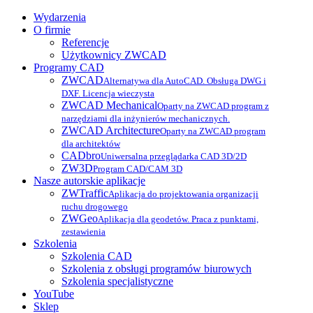
Wydarzenia
O firmie
Referencje
Użytkownicy ZWCAD
Programy CAD
ZWCAD
Alternatywa dla AutoCAD. Obsługa DWG i
DXF. Licencja wieczysta
ZWCAD Mechanical
Oparty na ZWCAD program z
narzędziami dla inżynierów mechanicznych.
ZWCAD Architecture
Oparty na ZWCAD program
dla architektów
CADbro
Uniwersalna przeglądarka CAD 3D/2D
ZW3D
Program CAD/CAM 3D
Nasze autorskie aplikacje
ZWTraffic
Aplikacja do projektowania organizacji
ruchu drogowego
ZWGeo
Aplikacja dla geodetów. Praca z punktami,
zestawienia
Szkolenia
Szkolenia CAD
Szkolenia z obsługi programów biurowych
Szkolenia specjalistyczne
YouTube
Sklep