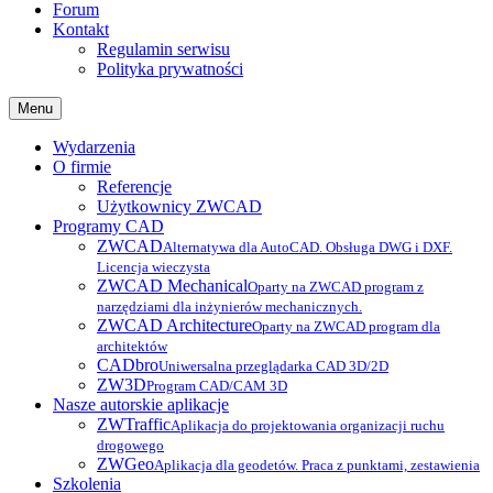
Forum
Kontakt
Regulamin serwisu
Polityka prywatności
Menu
Wydarzenia
O firmie
Referencje
Użytkownicy ZWCAD
Programy CAD
ZWCAD
Alternatywa dla AutoCAD. Obsługa DWG i DXF.
Licencja wieczysta
ZWCAD Mechanical
Oparty na ZWCAD program z
narzędziami dla inżynierów mechanicznych.
ZWCAD Architecture
Oparty na ZWCAD program dla
architektów
CADbro
Uniwersalna przeglądarka CAD 3D/2D
ZW3D
Program CAD/CAM 3D
Nasze autorskie aplikacje
ZWTraffic
Aplikacja do projektowania organizacji ruchu
drogowego
ZWGeo
Aplikacja dla geodetów. Praca z punktami, zestawienia
Szkolenia