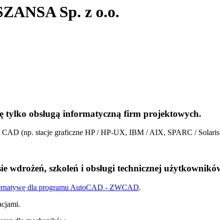
SZANSA Sp. z o.o.
ę tylko obsługą informatyczną firm projektowych.
i CAD (np. stacje graficzne HP / HP-UX, IBM / AIX, SPARC / Solar
e wdrożeń, szkoleń i obsługi technicznej użytkowni
ternatywę dla programu AutoCAD - ZWCAD
.
acjami.