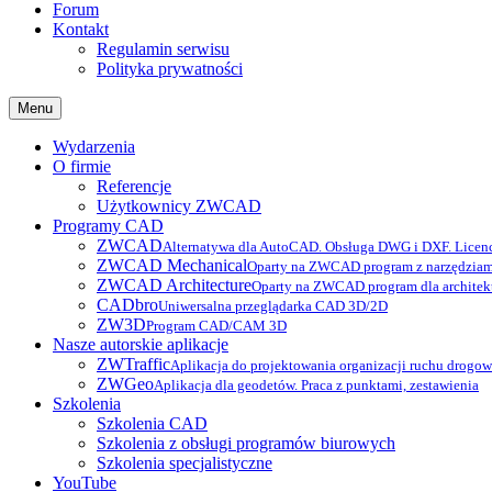
Forum
Kontakt
Regulamin serwisu
Polityka prywatności
Menu
Wydarzenia
O firmie
Referencje
Użytkownicy ZWCAD
Programy CAD
ZWCAD
Alternatywa dla AutoCAD. Obsługa DWG i DXF. Licenc
ZWCAD Mechanical
Oparty na ZWCAD program z narzędziam
ZWCAD Architecture
Oparty na ZWCAD program dla archite
CADbro
Uniwersalna przeglądarka CAD 3D/2D
ZW3D
Program CAD/CAM 3D
Nasze autorskie aplikacje
ZWTraffic
Aplikacja do projektowania organizacji ruchu drogo
ZWGeo
Aplikacja dla geodetów. Praca z punktami, zestawienia
Szkolenia
Szkolenia CAD
Szkolenia z obsługi programów biurowych
Szkolenia specjalistyczne
YouTube