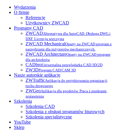
Wydarzenia
O firmie
Referencje
Użytkownicy ZWCAD
Programy CAD
ZWCAD
Alternatywa dla AutoCAD. Obsługa DWG i
DXF. Licencja wieczysta
ZWCAD Mechanical
Oparty na ZWCAD program z
narzędziami dla inżynierów mechanicznych.
ZWCAD Architecture
Oparty na ZWCAD program
dla architektów
CADbro
Uniwersalna przeglądarka CAD 3D/2D
ZW3D
Program CAD/CAM 3D
Nasze autorskie aplikacje
ZWTraffic
Aplikacja do projektowania organizacji
ruchu drogowego
ZWGeo
Aplikacja dla geodetów. Praca z punktami,
zestawienia
Szkolenia
Szkolenia CAD
Szkolenia z obsługi programów biurowych
Szkolenia specjalistyczne
YouTube
Sklep