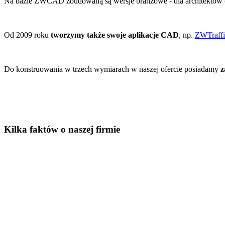
Na bazie ZWCAD zbudowaną są wersje branżowe - dla architektów 
Od 2009 roku
tworzymy także swoje aplikacje CAD
, np.
ZWTraffi
Do konstruowania w trzech wymiarach w naszej ofercie posiadamy
z
Kilka faktów o naszej firmie