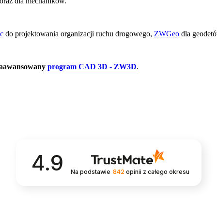
oraz dla mechaników.
c
do projektowania organizacji ruchu drogowego,
ZWGeo
dla geodetó
aawansowany
program CAD 3D - ZW3D
.
4.9
Na podstawie
842
opinii
z całego okresu