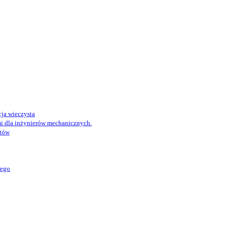
ja wieczysta
i dla inżynierów mechanicznych.
któw
wego