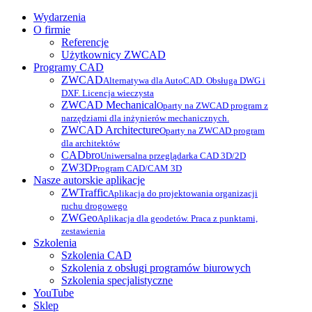
Wydarzenia
O firmie
Referencje
Użytkownicy ZWCAD
Programy CAD
ZWCAD
Alternatywa dla AutoCAD. Obsługa DWG i
DXF. Licencja wieczysta
ZWCAD Mechanical
Oparty na ZWCAD program z
narzędziami dla inżynierów mechanicznych.
ZWCAD Architecture
Oparty na ZWCAD program
dla architektów
CADbro
Uniwersalna przeglądarka CAD 3D/2D
ZW3D
Program CAD/CAM 3D
Nasze autorskie aplikacje
ZWTraffic
Aplikacja do projektowania organizacji
ruchu drogowego
ZWGeo
Aplikacja dla geodetów. Praca z punktami,
zestawienia
Szkolenia
Szkolenia CAD
Szkolenia z obsługi programów biurowych
Szkolenia specjalistyczne
YouTube
Sklep