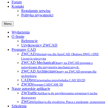
Forum
Kontakt
Regulamin serwisu
Polityka prywatności
Menu
Wydarzenia
O firmie
Referencje
Użytkownicy ZWCAD
Programy CAD
ZWCAD
Alternatywa dla AutoCAD. Obsługa DWG i DXF.
Licencja wieczysta
ZWCAD Mechanical
Oparty na ZWCAD program z
narzędziami dla inżynierów mechanicznych.
ZWCAD Architecture
Oparty na ZWCAD program dla
architektów
CADbro
Uniwersalna przeglądarka CAD 3D/2D
ZW3D
Program CAD/CAM 3D
Nasze autorskie aplikacje
ZWTraffic
Aplikacja do projektowania organizacji ruchu
drogowego
ZWGeo
Aplikacja dla geodetów. Praca z punktami, zestawienia
Szkolenia