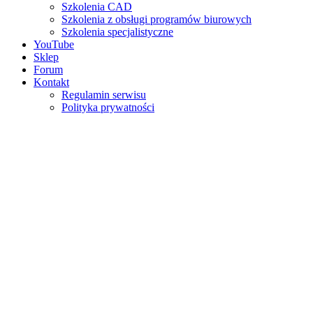
Szkolenia CAD
Szkolenia z obsługi programów biurowych
Szkolenia specjalistyczne
YouTube
Sklep
Forum
Kontakt
Regulamin serwisu
Polityka prywatności