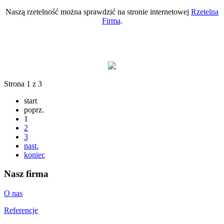
Naszą rzetelność można sprawdzić na stronie internetowej
Rzetelna
Firma
.
.
.
.
.
Strona 1 z 3
start
poprz.
1
2
3
nast.
koniec
Nasz firma
O nas
Referencje