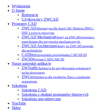
Wydarzenia
O firmie
Referencje
Użytkownicy ZWCAD
Programy CAD
ZWCAD
Alternatywa dla AutoCAD. Obsługa DWG i
DXF. Licencja wieczysta
ZWCAD Mechanical
Oparty na ZWCAD program z
narzędziami dla inżynierów mechanicznych.
ZWCAD Architecture
Oparty na ZWCAD program
dla architektów
CADbro
Uniwersalna przeglądarka CAD 3D/2D
ZW3D
Program CAD/CAM 3D
Nasze autorskie aplikacje
ZWTraffic
Aplikacja do projektowania organizacji
ruchu drogowego
ZWGeo
Aplikacja dla geodetów. Praca z punktami,
zestawienia
Szkolenia
Szkolenia CAD
Szkolenia z obsługi programów biurowych
Szkolenia specjalistyczne
YouTube
Sklep