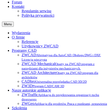
Forum
Kontakt
Regulamin serwisu
Polityka prywatności
Menu
Wydarzenia
O firmie
Referencje
Użytkownicy ZWCAD
Programy CAD
ZWCAD
Alternatywa dla AutoCAD. Obsługa DWG i DXF.
Licencja wieczysta
ZWCAD Mechanical
Oparty na ZWCAD program z
narzędziami dla inżynierów mechanicznych.
ZWCAD Architecture
Oparty na ZWCAD program dla
architektów
CADbro
Uniwersalna przeglądarka CAD 3D/2D
ZW3D
Program CAD/CAM 3D
Nasze autorskie aplikacje
ZWTraffic
Aplikacja do projektowania organizacji ruchu
drogowego
ZWGeo
Aplikacja dla geodetów. Praca z punktami, zestawienia
Szkolenia