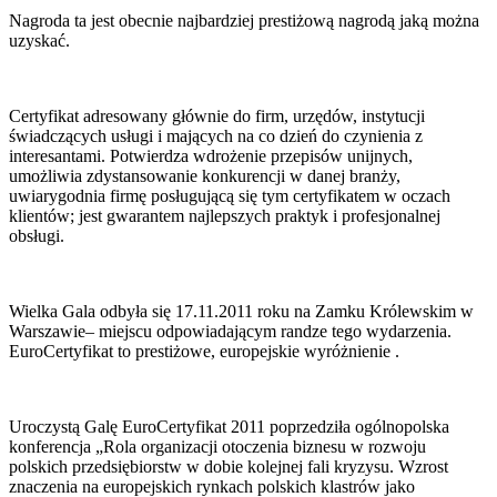
Nagroda ta jest obecnie najbardziej prestiżową nagrodą jaką można
uzyskać.
Certyfikat adresowany głównie do firm, urzędów, instytucji
świadczących usługi i mających na co dzień do czynienia z
interesantami. Potwierdza wdrożenie przepisów unijnych,
umożliwia zdystansowanie konkurencji w danej branży,
uwiarygodnia firmę posługującą się tym certyfikatem w oczach
klientów; jest gwarantem najlepszych praktyk i profesjonalnej
obsługi.
Wielka Gala odbyła się 17.11.2011 roku na Zamku Królewskim w
Warszawie– miejscu odpowiadającym randze tego wydarzenia.
EuroCertyfikat to prestiżowe, europejskie wyróżnienie .
Uroczystą Galę EuroCertyfikat 2011
poprzedziła ogólnopolska
konferencja „Rola organizacji otoczenia biznesu w rozwoju
polskich przedsiębiorstw w dobie kolejnej fali kryzysu. Wzrost
znaczenia na europejskich rynkach polskich klastrów jako