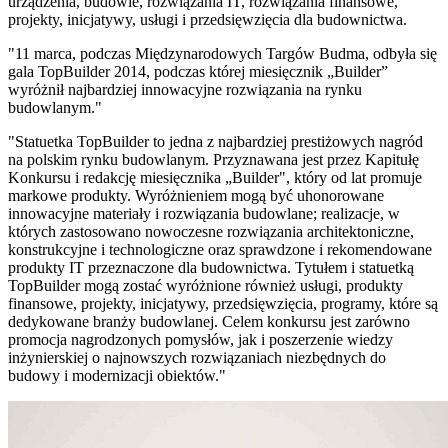
urządzenia, budowle, rozwiązania IT, rozwiązania finansowe,
projekty, inicjatywy, usługi i przedsięwzięcia dla budownictwa.
"11 marca, podczas Międzynarodowych Targów Budma, odbyła się
gala TopBuilder 2014, podczas której miesięcznik „Builder”
wyróżnił najbardziej innowacyjne rozwiązania na rynku
budowlanym."
"Statuetka TopBuilder to jedna z najbardziej prestiżowych nagród
na polskim rynku budowlanym. Przyznawana jest przez Kapitułę
Konkursu i redakcję miesięcznika „Builder", który od lat promuje
markowe produkty. Wyróżnieniem mogą być uhonorowane
innowacyjne materiały i rozwiązania budowlane; realizacje, w
których zastosowano nowoczesne rozwiązania architektoniczne,
konstrukcyjne i technologiczne oraz sprawdzone i rekomendowane
produkty IT przeznaczone dla budownictwa. Tytułem i statuetką
TopBuilder mogą zostać wyróżnione również usługi, produkty
finansowe, projekty, inicjatywy, przedsięwzięcia, programy, które są
dedykowane branży budowlanej. Celem konkursu jest zarówno
promocja nagrodzonych pomysłów, jak i poszerzenie wiedzy
inżynierskiej o najnowszych rozwiązaniach niezbędnych do
budowy i modernizacji obiektów."