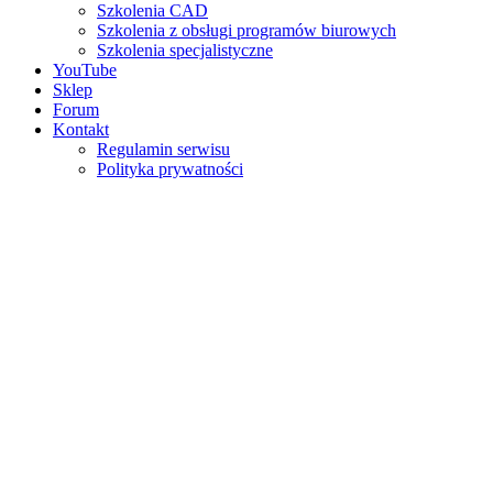
Szkolenia CAD
Szkolenia z obsługi programów biurowych
Szkolenia specjalistyczne
YouTube
Sklep
Forum
Kontakt
Regulamin serwisu
Polityka prywatności