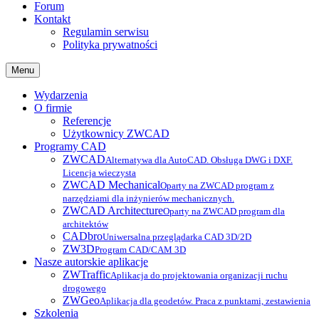
Forum
Kontakt
Regulamin serwisu
Polityka prywatności
Menu
Wydarzenia
O firmie
Referencje
Użytkownicy ZWCAD
Programy CAD
ZWCAD
Alternatywa dla AutoCAD. Obsługa DWG i DXF.
Licencja wieczysta
ZWCAD Mechanical
Oparty na ZWCAD program z
narzędziami dla inżynierów mechanicznych.
ZWCAD Architecture
Oparty na ZWCAD program dla
architektów
CADbro
Uniwersalna przeglądarka CAD 3D/2D
ZW3D
Program CAD/CAM 3D
Nasze autorskie aplikacje
ZWTraffic
Aplikacja do projektowania organizacji ruchu
drogowego
ZWGeo
Aplikacja dla geodetów. Praca z punktami, zestawienia
Szkolenia