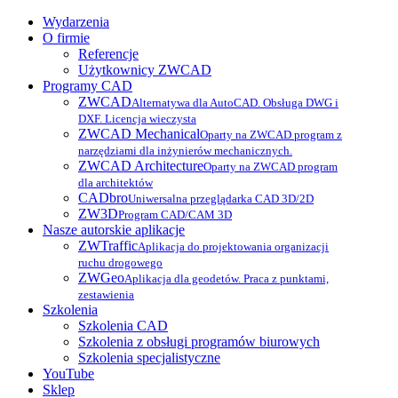
Wydarzenia
O firmie
Referencje
Użytkownicy ZWCAD
Programy CAD
ZWCAD
Alternatywa dla AutoCAD. Obsługa DWG i
DXF. Licencja wieczysta
ZWCAD Mechanical
Oparty na ZWCAD program z
narzędziami dla inżynierów mechanicznych.
ZWCAD Architecture
Oparty na ZWCAD program
dla architektów
CADbro
Uniwersalna przeglądarka CAD 3D/2D
ZW3D
Program CAD/CAM 3D
Nasze autorskie aplikacje
ZWTraffic
Aplikacja do projektowania organizacji
ruchu drogowego
ZWGeo
Aplikacja dla geodetów. Praca z punktami,
zestawienia
Szkolenia
Szkolenia CAD
Szkolenia z obsługi programów biurowych
Szkolenia specjalistyczne
YouTube
Sklep