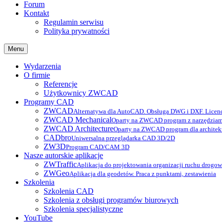
Forum
Kontakt
Regulamin serwisu
Polityka prywatności
Menu
Wydarzenia
O firmie
Referencje
Użytkownicy ZWCAD
Programy CAD
ZWCAD
Alternatywa dla AutoCAD. Obsługa DWG i DXF. Licenc
ZWCAD Mechanical
Oparty na ZWCAD program z narzędziam
ZWCAD Architecture
Oparty na ZWCAD program dla archite
CADbro
Uniwersalna przeglądarka CAD 3D/2D
ZW3D
Program CAD/CAM 3D
Nasze autorskie aplikacje
ZWTraffic
Aplikacja do projektowania organizacji ruchu drogo
ZWGeo
Aplikacja dla geodetów. Praca z punktami, zestawienia
Szkolenia
Szkolenia CAD
Szkolenia z obsługi programów biurowych
Szkolenia specjalistyczne
YouTube