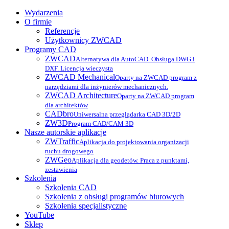
Wydarzenia
O firmie
Referencje
Użytkownicy ZWCAD
Programy CAD
ZWCAD
Alternatywa dla AutoCAD. Obsługa DWG i
DXF. Licencja wieczysta
ZWCAD Mechanical
Oparty na ZWCAD program z
narzędziami dla inżynierów mechanicznych.
ZWCAD Architecture
Oparty na ZWCAD program
dla architektów
CADbro
Uniwersalna przeglądarka CAD 3D/2D
ZW3D
Program CAD/CAM 3D
Nasze autorskie aplikacje
ZWTraffic
Aplikacja do projektowania organizacji
ruchu drogowego
ZWGeo
Aplikacja dla geodetów. Praca z punktami,
zestawienia
Szkolenia
Szkolenia CAD
Szkolenia z obsługi programów biurowych
Szkolenia specjalistyczne
YouTube
Sklep