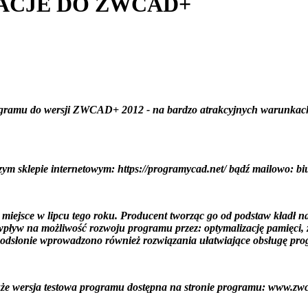
ACJE DO ZWCAD+
 programu do wersji ZWCAD+ 2012 - na bardzo atrakcyjnych warunka
ym sklepie internetowym: https://programycad.net/ bądź mailowo: b
jsce w lipcu tego roku. Producent tworząc go od podstaw kładł nac
pływ na możliwość rozwoju programu przez: optymalizację pamięci, z
 odsłonie wprowadzono również rozwiązania ułatwiające obsługę pro
akże wersja testowa programu dostępna na stronie programu: www.zwc