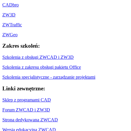
CADbro
ZW3D
ZWTraffic
ZWGeo
Zakres szkoleń:
Szkolenia z obsługi ZWCAD i ZW3D
Szkolenia z zakresu obsługi pakietu Office
Szkolenia specjalistyczne - zarządzanie projektami
Linki zewnętrzne:
Sklep z programami CAD
Forum ZWCAD i ZW3D
Strona dedykowana ZWCAD
Wersja edukacyjna ZWCAD