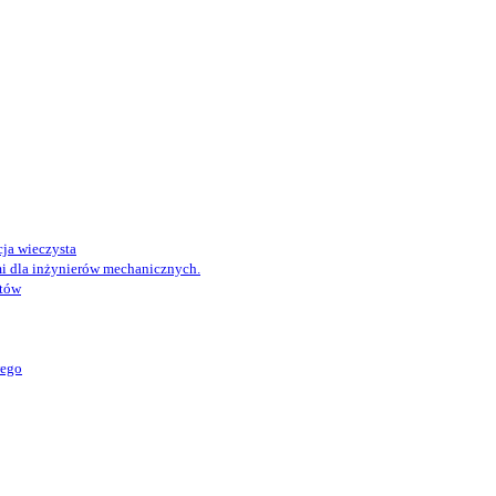
ja wieczysta
i dla inżynierów mechanicznych.
któw
wego