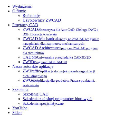
Wydarzenia
O firmie
Referencje
Użytkownicy ZWCAD
Programy CAD
ZWCAD
Alternatywa dla AutoCAD. Obsługa DWG i
DXF. Licencja wieczysta
ZWCAD Mechanical
Oparty na ZWCAD program z
narzędziami dla inżynierów mechanicznych.
ZWCAD Architecture
Oparty na ZWCAD program
dla architektów
CADbro
Uniwersalna przeglądarka CAD 3D/2D
ZW3D
Program CAD/CAM 3D
Nasze autorskie aplikacje
ZWTraffic
Aplikacja do projektowania organizacji
ruchu drogowego
ZWGeo
Aplikacja dla geodetów. Praca z punktami,
zestawienia
Szkolenia
Szkolenia CAD
Szkolenia z obsługi programów biurowych
Szkolenia specjalistyczne
YouTube
Sklep