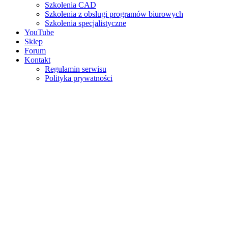
Szkolenia CAD
Szkolenia z obsługi programów biurowych
Szkolenia specjalistyczne
YouTube
Sklep
Forum
Kontakt
Regulamin serwisu
Polityka prywatności