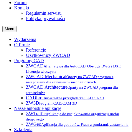
Forum
Kontakt
Regulamin serwisu
Polityka prywatności
Menu
Wydarzenia
O firmie
Referencje
Użytkownicy ZWCAD
Programy CAD
ZWCAD
Alternatywa dla AutoCAD. Obsługa DWG i DXF.
Licencja wieczysta
ZWCAD Mechanical
Oparty na ZWCAD program z
narzędziami dla inżynierów mechanicznych.
ZWCAD Architecture
Oparty na ZWCAD program dla
architektów
CADbro
Uniwersalna przeglądarka CAD 3D/2D
ZW3D
Program CAD/CAM 3D
Nasze autorskie aplikacje
ZWTraffic
Aplikacja do projektowania organizacji ruchu
drogowego
ZWGeo
Aplikacja dla geodetów. Praca z punktami, zestawienia
Szkolenia