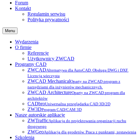
Forum
Kontakt
Regulamin serwisu
Polityka prywatności
Menu
Wydarzenia
O firmie
Referencje
Użytkownicy ZWCAD
Programy CAD
ZWCAD
Alternatywa dla AutoCAD. Obsługa DWG i DXF.
Licencja wieczysta
ZWCAD Mechanical
Oparty na ZWCAD program z
narzędziami dla inżynierów mechanicznych.
ZWCAD Architecture
Oparty na ZWCAD program dla
architektów
CADbro
Uniwersalna przeglądarka CAD 3D/2D
ZW3D
Program CAD/CAM 3D
Nasze autorskie aplikacje
ZWTraffic
Aplikacja do projektowania organizacji ruchu
drogowego
ZWGeo
Aplikacja dla geodetów. Praca z punktami, zestawienia
Szkolenia