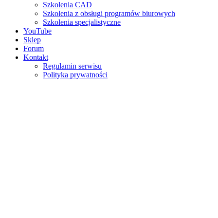
Szkolenia CAD
Szkolenia z obsługi programów biurowych
Szkolenia specjalistyczne
YouTube
Sklep
Forum
Kontakt
Regulamin serwisu
Polityka prywatności