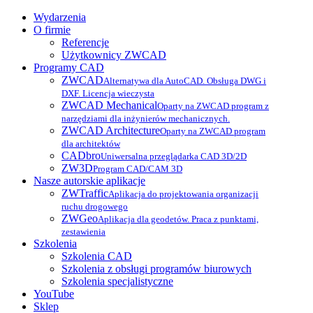
Wydarzenia
O firmie
Referencje
Użytkownicy ZWCAD
Programy CAD
ZWCAD
Alternatywa dla AutoCAD. Obsługa DWG i
DXF. Licencja wieczysta
ZWCAD Mechanical
Oparty na ZWCAD program z
narzędziami dla inżynierów mechanicznych.
ZWCAD Architecture
Oparty na ZWCAD program
dla architektów
CADbro
Uniwersalna przeglądarka CAD 3D/2D
ZW3D
Program CAD/CAM 3D
Nasze autorskie aplikacje
ZWTraffic
Aplikacja do projektowania organizacji
ruchu drogowego
ZWGeo
Aplikacja dla geodetów. Praca z punktami,
zestawienia
Szkolenia
Szkolenia CAD
Szkolenia z obsługi programów biurowych
Szkolenia specjalistyczne
YouTube
Sklep