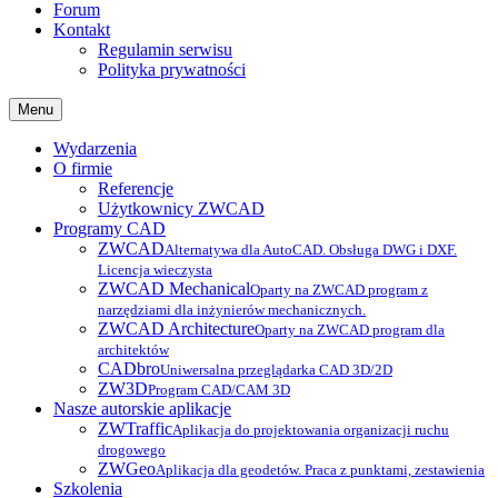
Forum
Kontakt
Regulamin serwisu
Polityka prywatności
Menu
Wydarzenia
O firmie
Referencje
Użytkownicy ZWCAD
Programy CAD
ZWCAD
Alternatywa dla AutoCAD. Obsługa DWG i DXF.
Licencja wieczysta
ZWCAD Mechanical
Oparty na ZWCAD program z
narzędziami dla inżynierów mechanicznych.
ZWCAD Architecture
Oparty na ZWCAD program dla
architektów
CADbro
Uniwersalna przeglądarka CAD 3D/2D
ZW3D
Program CAD/CAM 3D
Nasze autorskie aplikacje
ZWTraffic
Aplikacja do projektowania organizacji ruchu
drogowego
ZWGeo
Aplikacja dla geodetów. Praca z punktami, zestawienia
Szkolenia