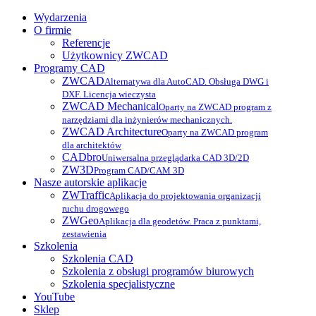
Wydarzenia
O firmie
Referencje
Użytkownicy ZWCAD
Programy CAD
ZWCAD
Alternatywa dla AutoCAD. Obsługa DWG i
DXF. Licencja wieczysta
ZWCAD Mechanical
Oparty na ZWCAD program z
narzędziami dla inżynierów mechanicznych.
ZWCAD Architecture
Oparty na ZWCAD program
dla architektów
CADbro
Uniwersalna przeglądarka CAD 3D/2D
ZW3D
Program CAD/CAM 3D
Nasze autorskie aplikacje
ZWTraffic
Aplikacja do projektowania organizacji
ruchu drogowego
ZWGeo
Aplikacja dla geodetów. Praca z punktami,
zestawienia
Szkolenia
Szkolenia CAD
Szkolenia z obsługi programów biurowych
Szkolenia specjalistyczne
YouTube
Sklep