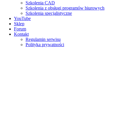
Szkolenia CAD
Szkolenia z obsługi programów biurowych
Szkolenia specjalistyczne
YouTube
Sklep
Forum
Kontakt
Regulamin serwisu
Polityka prywatności