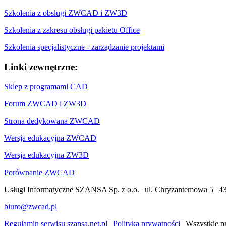
Szkolenia z obsługi ZWCAD i ZW3D
Szkolenia z zakresu obsługi pakietu Office
Szkolenia specjalistyczne - zarządzanie projektami
Linki zewnętrzne:
Sklep z programami CAD
Forum ZWCAD i ZW3D
Strona dedykowana ZWCAD
Wersja edukacyjna ZWCAD
Wersja edukacyjna ZW3D
Porównanie ZWCAD
Usługi Informatyczne SZANSA Sp. z o.o. | ul. Chryzantemowa 5 | 43
biuro@zwcad.pl
Regulamin serwisu szansa.net.pl
|
Polityka prywatności
| Wszystkie p