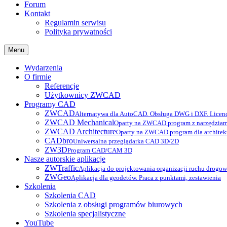
Forum
Kontakt
Regulamin serwisu
Polityka prywatności
Menu
Wydarzenia
O firmie
Referencje
Użytkownicy ZWCAD
Programy CAD
ZWCAD
Alternatywa dla AutoCAD. Obsługa DWG i DXF. Licenc
ZWCAD Mechanical
Oparty na ZWCAD program z narzędziam
ZWCAD Architecture
Oparty na ZWCAD program dla archite
CADbro
Uniwersalna przeglądarka CAD 3D/2D
ZW3D
Program CAD/CAM 3D
Nasze autorskie aplikacje
ZWTraffic
Aplikacja do projektowania organizacji ruchu drogo
ZWGeo
Aplikacja dla geodetów. Praca z punktami, zestawienia
Szkolenia
Szkolenia CAD
Szkolenia z obsługi programów biurowych
Szkolenia specjalistyczne
YouTube