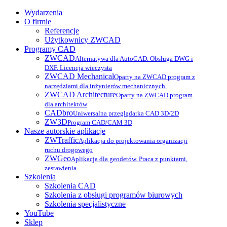
Wydarzenia
O firmie
Referencje
Użytkownicy ZWCAD
Programy CAD
ZWCAD
Alternatywa dla AutoCAD. Obsługa DWG i
DXF. Licencja wieczysta
ZWCAD Mechanical
Oparty na ZWCAD program z
narzędziami dla inżynierów mechanicznych.
ZWCAD Architecture
Oparty na ZWCAD program
dla architektów
CADbro
Uniwersalna przeglądarka CAD 3D/2D
ZW3D
Program CAD/CAM 3D
Nasze autorskie aplikacje
ZWTraffic
Aplikacja do projektowania organizacji
ruchu drogowego
ZWGeo
Aplikacja dla geodetów. Praca z punktami,
zestawienia
Szkolenia
Szkolenia CAD
Szkolenia z obsługi programów biurowych
Szkolenia specjalistyczne
YouTube
Sklep