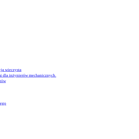
ja wieczysta
i dla inżynierów mechanicznych.
któw
wego