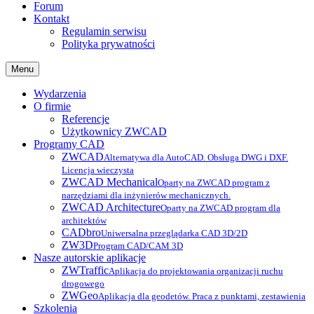
Forum
Kontakt
Regulamin serwisu
Polityka prywatności
Menu
Wydarzenia
O firmie
Referencje
Użytkownicy ZWCAD
Programy CAD
ZWCAD
Alternatywa dla AutoCAD. Obsługa DWG i DXF.
Licencja wieczysta
ZWCAD Mechanical
Oparty na ZWCAD program z
narzędziami dla inżynierów mechanicznych.
ZWCAD Architecture
Oparty na ZWCAD program dla
architektów
CADbro
Uniwersalna przeglądarka CAD 3D/2D
ZW3D
Program CAD/CAM 3D
Nasze autorskie aplikacje
ZWTraffic
Aplikacja do projektowania organizacji ruchu
drogowego
ZWGeo
Aplikacja dla geodetów. Praca z punktami, zestawienia
Szkolenia