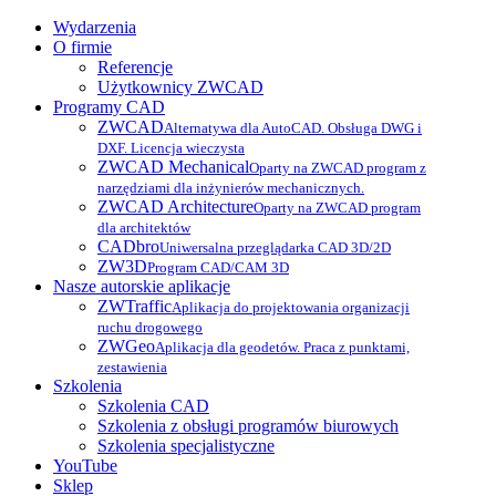
Wydarzenia
O firmie
Referencje
Użytkownicy ZWCAD
Programy CAD
ZWCAD
Alternatywa dla AutoCAD. Obsługa DWG i
DXF. Licencja wieczysta
ZWCAD Mechanical
Oparty na ZWCAD program z
narzędziami dla inżynierów mechanicznych.
ZWCAD Architecture
Oparty na ZWCAD program
dla architektów
CADbro
Uniwersalna przeglądarka CAD 3D/2D
ZW3D
Program CAD/CAM 3D
Nasze autorskie aplikacje
ZWTraffic
Aplikacja do projektowania organizacji
ruchu drogowego
ZWGeo
Aplikacja dla geodetów. Praca z punktami,
zestawienia
Szkolenia
Szkolenia CAD
Szkolenia z obsługi programów biurowych
Szkolenia specjalistyczne
YouTube
Sklep