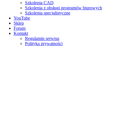
Szkolenia CAD
Szkolenia z obsługi programów biurowych
Szkolenia specjalistyczne
YouTube
Sklep
Forum
Kontakt
Regulamin serwisu
Polityka prywatności