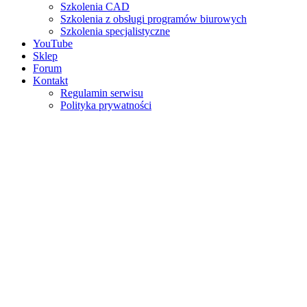
Szkolenia CAD
Szkolenia z obsługi programów biurowych
Szkolenia specjalistyczne
YouTube
Sklep
Forum
Kontakt
Regulamin serwisu
Polityka prywatności