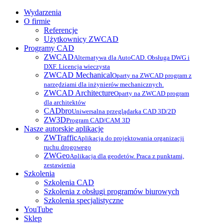
Wydarzenia
O firmie
Referencje
Użytkownicy ZWCAD
Programy CAD
ZWCAD
Alternatywa dla AutoCAD. Obsługa DWG i
DXF. Licencja wieczysta
ZWCAD Mechanical
Oparty na ZWCAD program z
narzędziami dla inżynierów mechanicznych.
ZWCAD Architecture
Oparty na ZWCAD program
dla architektów
CADbro
Uniwersalna przeglądarka CAD 3D/2D
ZW3D
Program CAD/CAM 3D
Nasze autorskie aplikacje
ZWTraffic
Aplikacja do projektowania organizacji
ruchu drogowego
ZWGeo
Aplikacja dla geodetów. Praca z punktami,
zestawienia
Szkolenia
Szkolenia CAD
Szkolenia z obsługi programów biurowych
Szkolenia specjalistyczne
YouTube
Sklep