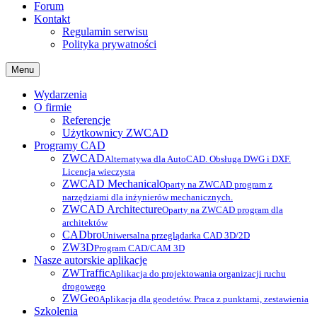
Forum
Kontakt
Regulamin serwisu
Polityka prywatności
Menu
Wydarzenia
O firmie
Referencje
Użytkownicy ZWCAD
Programy CAD
ZWCAD
Alternatywa dla AutoCAD. Obsługa DWG i DXF.
Licencja wieczysta
ZWCAD Mechanical
Oparty na ZWCAD program z
narzędziami dla inżynierów mechanicznych.
ZWCAD Architecture
Oparty na ZWCAD program dla
architektów
CADbro
Uniwersalna przeglądarka CAD 3D/2D
ZW3D
Program CAD/CAM 3D
Nasze autorskie aplikacje
ZWTraffic
Aplikacja do projektowania organizacji ruchu
drogowego
ZWGeo
Aplikacja dla geodetów. Praca z punktami, zestawienia
Szkolenia