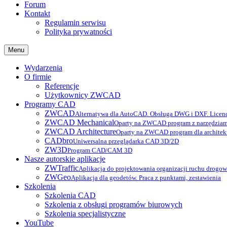
Forum
Kontakt
Regulamin serwisu
Polityka prywatności
Menu
Wydarzenia
O firmie
Referencje
Użytkownicy ZWCAD
Programy CAD
ZWCAD
Alternatywa dla AutoCAD. Obsługa DWG i DXF. Licenc
ZWCAD Mechanical
Oparty na ZWCAD program z narzędziam
ZWCAD Architecture
Oparty na ZWCAD program dla archite
CADbro
Uniwersalna przeglądarka CAD 3D/2D
ZW3D
Program CAD/CAM 3D
Nasze autorskie aplikacje
ZWTraffic
Aplikacja do projektowania organizacji ruchu drogo
ZWGeo
Aplikacja dla geodetów. Praca z punktami, zestawienia
Szkolenia
Szkolenia CAD
Szkolenia z obsługi programów biurowych
Szkolenia specjalistyczne
YouTube