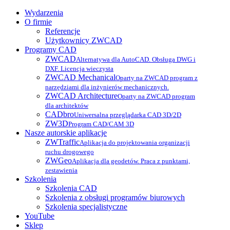
Wydarzenia
O firmie
Referencje
Użytkownicy ZWCAD
Programy CAD
ZWCAD
Alternatywa dla AutoCAD. Obsługa DWG i
DXF. Licencja wieczysta
ZWCAD Mechanical
Oparty na ZWCAD program z
narzędziami dla inżynierów mechanicznych.
ZWCAD Architecture
Oparty na ZWCAD program
dla architektów
CADbro
Uniwersalna przeglądarka CAD 3D/2D
ZW3D
Program CAD/CAM 3D
Nasze autorskie aplikacje
ZWTraffic
Aplikacja do projektowania organizacji
ruchu drogowego
ZWGeo
Aplikacja dla geodetów. Praca z punktami,
zestawienia
Szkolenia
Szkolenia CAD
Szkolenia z obsługi programów biurowych
Szkolenia specjalistyczne
YouTube
Sklep