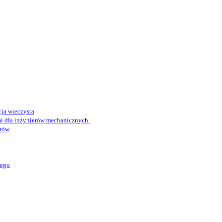
ja wieczysta
i dla inżynierów mechanicznych.
któw
wego